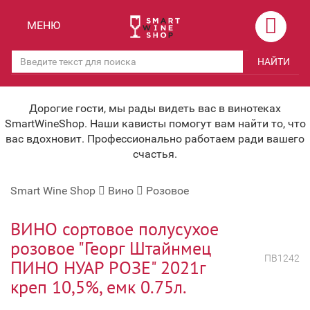
Назад
Назад
МЕНЮ
Магазины
Вино
НАЙТИ
Скидки
Вино крепленое
Мероприятия
Вино игристое и Шампанское
Дорогие гости, мы рады видеть вас в винотеках
SmartWineShop. Наши кависты помогут вам найти то, что
Корпоративным клиентам
Вино безалкогольное
вас вдохновит. Профессионально работаем ради вашего
счастья.
Оплата и доставка
Водка
Smart Wine Shop
Вино
Розовое
Под заказ
Бренди, Коньяк, Арманьяк
Бонусная система
Виски и Бурбон
ВИНО сортовое полусухое
розовое "Георг Штайнмец
Наша команда
Пиво и слабоалк. напитки
ПВ1242
ПИНО НУАР РОЗЕ" 2021г
关于我们
Ликер
креп 10,5%, емк 0.75л.