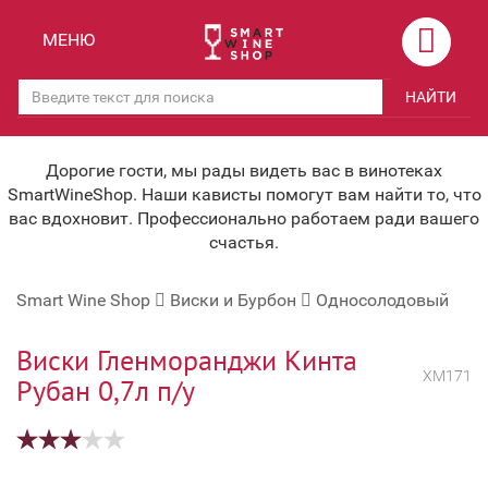
Назад
Назад
МЕНЮ
Магазины
Вино
НАЙТИ
Скидки
Вино крепленое
Мероприятия
Вино игристое и Шампанское
Дорогие гости, мы рады видеть вас в винотеках
SmartWineShop. Наши кависты помогут вам найти то, что
Корпоративным клиентам
Вино безалкогольное
вас вдохновит. Профессионально работаем ради вашего
счастья.
Оплата и доставка
Водка
Smart Wine Shop
Виски и Бурбон
Односолодовый
Под заказ
Бренди, Коньяк, Арманьяк
Бонусная система
Виски и Бурбон
Виски Гленморанджи Кинта
ХМ171
Рубан 0,7л п/у
Наша команда
Пиво и слабоалк. напитки
关于我们
Ликер