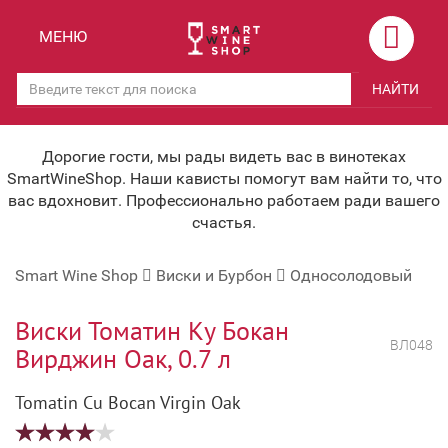
Назад
Назад
МЕНЮ
Магазины
Вино
НАЙТИ
Скидки
Вино крепленое
Мероприятия
Вино игристое и Шампанское
Дорогие гости, мы рады видеть вас в винотеках
SmartWineShop. Наши кависты помогут вам найти то, что
Корпоративным клиентам
Вино безалкогольное
вас вдохновит. Профессионально работаем ради вашего
счастья.
Оплата и доставка
Водка
Smart Wine Shop
Виски и Бурбон
Односолодовый
Под заказ
Бренди, Коньяк, Арманьяк
Бонусная система
Виски и Бурбон
Виски Томатин Ку Бокан
ВЛ048
Вирджин Оак, 0.7 л
Наша команда
Пиво и слабоалк. напитки
Tomatin Cu Bocan Virgin Oak
关于我们
Ликер